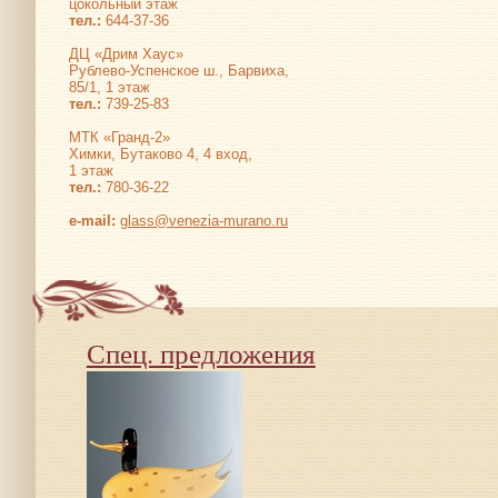
цокольный этаж
тел.:
644-37-36
ДЦ «Дрим Хаус»
Рублево-Успенское ш., Барвиха,
85/1, 1 этаж
тел.:
739-25-83
МТК «Гранд-2»
Химки, Бутаково 4, 4 вход,
1 этаж
тел.:
780-36-22
е-mail:
glass@venezia-murano.ru
Спец. предложения