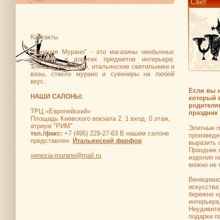
Свет
Контакты
"Венеция Мурано" - это магазины необычных
подарков и дорогих предметов интерьера:
элитная бижутерия, итальянские светильники и
вазы, стекло мурано и сувениры на любой
вкус.
Если вы 
НАШИ САЛОНЫ:
который 
родителям
ТРЦ «Европейский»
праздник 
Площадь Киевского вокзала 2, 1 вход, 0 этаж,
атриум "РИМ"
Элитные п
тел./факс:
+7 (495) 229-27-63 В нашем салоне
произведе
представлен
Итальянский фарфор
выразить 
Праздник 
venezia-murano@mail.ru
изделия н
можно не 
Венецианс
искусства
бережно х
интерьера
Неудивите
подарки п