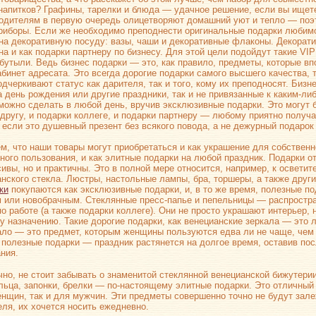
напитков? Графины, тарелки и блюда — удачное решение, если вы ищет
одителям в первую очередь олицетворяют домашний уют и тепло — поэ
риборы. Если же необходимо преподнести оригинальные подарки любим
на декоративную посуду: вазы, чаши и декоративные флаконы. Декорат
на и как подарки партнеру по бизнесу. Для этой цели подойдут такие VIP
 бутыли. Ведь бизнес подарки — это, как правило, предметы, которые в
абинет адресата. Это всегда дорогие подарки самого высшего качества,
т
одчеркивают статус как дарителя, так и того, кому их преподносят. Бизн
а день рождения или другие праздники, так и не привязанные к
каким-ли
можно сделать в любой день, вручив эксклюзивные подарки. Это могут 
 другу, и подарки коллеге, и подарки партнеру — любому приятно получ
 если это душевный презент без всякого повода, а не дежурный подарок
м, что наши товары могут приобретаться и как украшение для собственн
ного пользования, и как элитные подарки на любой праздник. Подарки от
сивы, но и практичны. Это в полной мере относится, например, к освети
анского стекла. Люстры, настольные лампы, бра, торшеры, а также друг
ки
покупаются как эксклюзивные подарки, и, в то же время, полезные по
 или новобрачным. Стеклянные
пресс-папье
и пепельницы — распростра
по работе (а также подарки коллеге). Они не просто украшают интерьер, 
у назначению. Такие дорогие подарки, как венецианские зеркала — это
ало — это предмет, которым женщины пользуются едва ли не чаще, че
 полезные подарки — праздник растянется на долгое время, оставив пос
ния.
ечно, не стоит забывать о знаменитой стеклянной венецианской бижутери
ольца, запонки, брелки —
по-настоящему
элитные подарки. Это отличный 
енщин, так и для мужчин. Эти предметы совершенно точно не будут зале
еля, их хочется носить ежедневно.