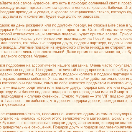
найдете все самое чудесное, что есть в природе: солнечный свет и проз
прохладу дождя, яркость южных цветов и легкость крыльев бабочки. Эт
Праздник приходит и уходит, а красота венецианского стекла, которую б
, друзьям или коллегам, будет ещё долго их радовать.
дарок на день рождения или по другому поводу, не отказывайте себе в 
одарки и без официальных причин — просто так. Стать обладателем изу
которой отличаются наши элитные подарки, будет приятно всегда. Приоб
одарки на 8 марта, утончённые элитные подарки на Новый год, эксклюзи
 или просто, как обычные подарки другу, подарки партнеру, подарки ко
го повода. Элитные подарки из муранского стекла никогда не стареют, н
и становятся лишь привлекательней. Даже время останавливается, любу
с далекого острова Мурано.
ся подробнее на ассортименте нашего магазина. Очень часто покупател
клюзивные подарки. Праздник — отличный повод проявить свою заботу 
одарки родителям, подарки другу, подарки коллеге и подарки партнеру
о
торжественные события. У нас вы можете найти действительно оригин
з которого они сделаны, само по себе является предметом высокого иску
али — подарки родителям или подарки другу, подарки коллеге или пода
артнеру или бизнес подарки, подарок на день рождения или на 8 марта 
 подходящие к случаю сувениры. Стекло Мурано — это VIP подарки для
го. Главное — не забывать, что дорогие подарки дороги, прежде всего, т
 и уважением.
 венецианского стекла, несомненно, является одним из самых популярн
когда-то
начиналась история этого великолепного материала. Бокалы и 
и бутыли — это прекрасные подарки другу, а возможно, и подарки коллег
о доверительные отношения. Подарки другу и подарки
коллеге-приятелю
 товарищества, а что расскажет об этом лучше, чем набор для совместн