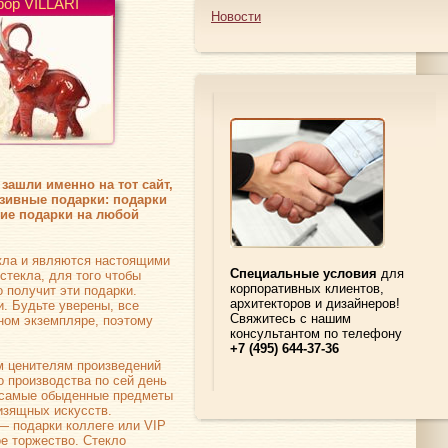
ор VILLARI
Новости
зашли именно на тот сайт,
зивные подарки: подарки
гие подарки на любой
кла и являются настоящими
Специальные условия
для
стекла, для того чтобы
корпоративных клиентов,
 получит эти подарки.
архитекторов и дизайнеров!
и. Будьте уверены, все
Свяжитесь с нашим
ном экземпляре, поэтому
консультантом по телефону
+7 (495) 644-37-36
ем ценителям произведений
о производства по сей день
 самые обыденные предметы
 изящных искусств.
— подарки коллеге или VIP
ое торжество. Стекло