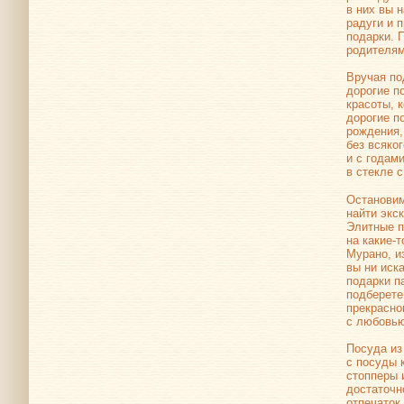
в них вы 
радуги и 
подарки. 
родителям
Вручая по
дорогие п
красоты, 
дорогие п
рождения,
без всяко
и с годам
в стекле 
Остановим
найти экс
Элитные п
на
какие-т
Мурано, и
вы ни иск
подарки п
подберете
прекрасно
с любовью
Посуда из
с посуды
стопперы 
достаточн
отпечаток