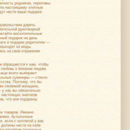
рачность родников, переливы
о по настоящему элитные
удут нести ваши подарки
удовольствии дарить
мительной рукотворной
ретайте восхитительные
вный подарок на день
ллеге и подарки родителям —
е выходят из моды
ясь на свое отражение
и обращаются к нам, чтобы
и любовь к близким людям.
 чаще всего выбирают
альные сувениры — стекло
сства. Поэтому, что бы
рки любимой женщине,
— у нас вы обязательно
 настоящих знатоков
ем, что они подарены
ых товаров. Именно
рюмки, бутылочные
е, если с коллегой у вас
должны нести на себе
ого распития различных