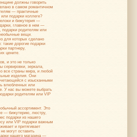
женщине должны говорить
делано в самом романтичном
ителям — практичные
 или подарки коллеге?
релоки и бижутерия —
дарки, главное в нем —
, подарки родителям или
 необычные вещи.
ло для которых сделано
 такие дорогие подарки
рки партнеру,
их цените.
в, и это не только
ы сервировки, зеркала,
о все страны мира, и любой
льные изделия. Они
сочетающейся с изысканными
нь влюбленных или
. У нас вы можете выбрать
подарки родителям или VIP
обычный ассортимент. Это
те — бижутерию, люстру,
ес подарки из нашего
несу или VIP подарки важным
живает и притягивает
 не могут оставить
дарки нашего магазина —