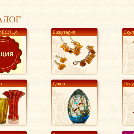
АЛОГ
МЕСЯЦА
Бижутерия
Скул
р
Декор
Посу