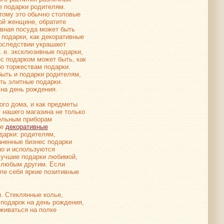
е подарки родителям.
тому это обычно столовые
ой женщине, обратите
ивная посуда может быть
 подарки, как декоративные
последствии украшают
. е.
эксклюзивные подарки,
ес подарком может быть, как
бо
торжествам подарки.
быть и подарки родителям,
ать элитные подарки.
 на день рождения.
ого дома, и как предметы
 нашего магазина не только
тельным приборам
ие
декоративные
дарки: родителям,
ненные бизнес подарки
но и используются
 лучшие подарки любимой,
м любым другим. Если
ле себя яркие позитивные
и. Стеклянные колье,
подарок на день рождения,
живаться на полке