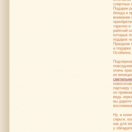
спиртных 
Подарки р
блюда и п
внимание 
приобрете
тарелки и
рабочий к
которые п
подарок н
Праздник 
и подарки
Особенно,
Подчеркне
повседнев
очень кра
из венеци
светильни
новоселам
партнеру 
по прямом
ведь зерк
вы дарите
воспомина
Ну, и кон
серьги, к
как для ж
у обладат