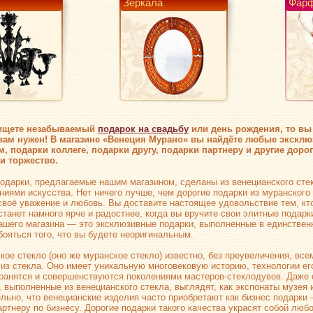
Зеркала
Фарф
декоративные
ищете незабываемый
подарок на свадьбу
или день рождения, то вы 
вам нужен! В магазине «Венеция Мурано» вы найдёте любые эксклю
, подарки коллеге, подарки другу, подарки партнеру и другие доро
и торжество.
одарки, предлагаемые нашим магазином, сделаны из венецианского сте
ниями искусства. Нет ничего лучше, чем дорогие подарки из муранского 
своё уважение и любовь. Вы доставите настоящее удовольствие тем, кто
станет намного ярче и радостнее, когда вы вручите свои элитные подарк
ашего магазина — это эксклюзивные подарки, выполненные в единствен
бояться того, что вы будете неоригинальным.
кое стекло (оно же муранское стекло) известно, без преувеличения, вс
 из стекла. Оно имеет уникальную многовековую историю, технологии ег
ранятся и совершенствуются поколениями
мастеров-стеклодувов
. Даже
, выполненные из венецианского стекла, выглядят, как экспонаты музея
льно, что венецианские изделия часто приобретают как бизнес подарки 
артнеру по бизнесу. Дорогие подарки такого качества украсят собой люб