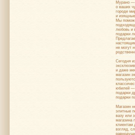
Мурано — 
о ваших ч
городе ми
и изящные
Мы поможе
подходящи
любовь и 
подарки л
Предлагае
настоящим
не могут 
родственн
Сегодня и
эксклюзив
и даже ме
магазин э
пользуютс
классичес
юбилей — 
подарки д
подарки п
Магазин н
элитные п
вазу или 
магазина 
клиентам 
взгляд, с
равнодушн