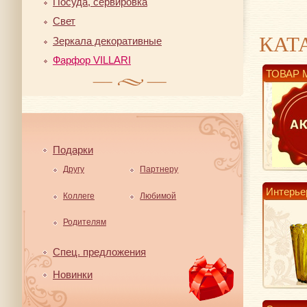
Посуда, сервировка
Свет
КАТ
Зеркала декоративные
Фарфор VILLARI
ТОВАР 
Подарки
Другу
Партнеру
Интерье
Коллеге
Любимой
Родителям
Спец. предложения
Новинки