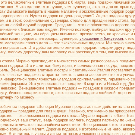
это великолепные элитные подарки к 8 марта, ведь подарки любимой 
увствах. А что сделает это лучше, чем сувениры, стекло для которых с
ра? Вы можете выбрать в нашем магазине и эксклюзивные подарки род
 одновременно. Нужен подарок на день рождения? Ищете подарки другу
м и в этом: оригинальные сувениры, стекло для праздничного стола, б
е на любой случай подарки. Праздник — это не обязательно дорогие по
внимание к близким вам людям. Именно поэтому, выбирая подарки другу
юбимой женщине, мы обращаем внимание, прежде всего, на красивые и
мые нами предметы интерьера, сувениры,
украшения и бижутерия
, стек
и мастерами своего дела — это эксклюзивные подарки. Мы точно знаем:
не понравиться. Это действительно элитные подарки: подарки другу, пода
ику, любому дорогому вам человеку они расскажут о том, как высоко вы 
з стекла Мурано производится множество самых разнообразных предмето
ные подарки. Это и элитная бижутерия, и великолепная посуда, предмет
бель. Венецианские элитные люстры и светильники Италия поставляет в
ксклюзивных подарков старается иметь в своем ассортименте эти уника
я невероятной популярностью благодаря оригинальности, гармонично 
кими формами. Это универсальные подарки: 8 марта или Новый год, Де
неважно. Венецианские элитные подарки — праздник в каждом предмете
ругу, бизнес подарки коллеге, эксклюзивные подарки любимой, дорогие 
артнеру по бизнесу
еобычных подарков «Венеция Мурано» предлагает вам действительно не
одарки — праздник для глаз и души. Неважно, что именно вы приобрете
зеркало — эксклюзивные подарки из стекла Мурано поразят любого. Бизн
подчеркнут ваш статус, ведь подарки коллеге, подарки партнеру по биз
должны отличаться высочайшим качеством. Венецианское стекло завора
ловно волшебный магнит. Дорогие подарки, изготовленные из него, никого
ым. Вглядитесь в узоры и линии, которыми украшены эксклюзивные по