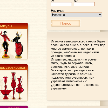
от
до
Наличие
ьптуры
История венецианского стекла берет
свое начало еще в X веке. С тех пор
многое изменилось, но, как и
прежде, необычными изделиями
из этого региона
Италии восхищаются по всему
миру, будь то зеркала, вазы,
светильники, люстры или
да, сервировка
бижутерия: их преподносят в
качестве дорогих и элитных
подарков или сувениров, ими
украшают интерьеры и с
удовольствием носят в качестве
украшения.