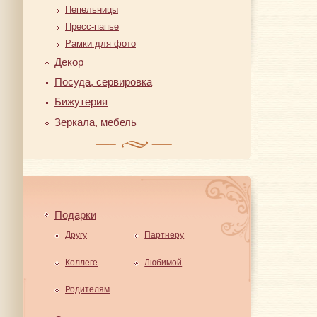
Пепельницы
Пресс-папье
Рамки для фото
Декор
Посуда, сервировка
Бижутерия
Зеркала, мебель
Подарки
Другу
Партнеру
Коллеге
Любимой
Родителям