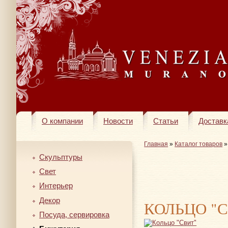
О компании
Новости
Статьи
Доставк
Главная
»
Каталог товаров
Скульптуры
Свет
Интерьер
Декор
КОЛЬЦО "
Посуда, сервировка