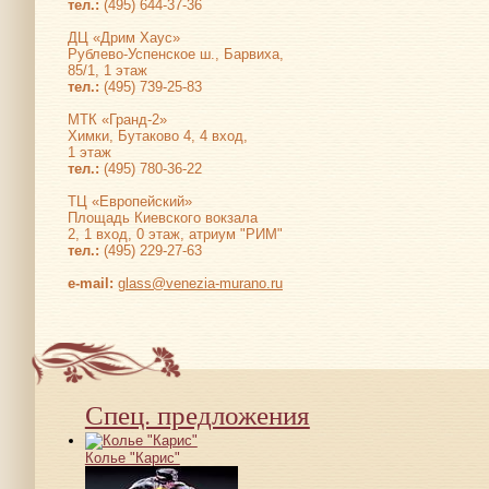
тел.:
(495) 644-37-36
ДЦ «Дрим Хаус»
Рублево-Успенское ш., Барвиха,
85/1, 1 этаж
тел.:
(495) 739-25-83
МТК «Гранд-2»
Химки, Бутаково 4, 4 вход,
1 этаж
тел.:
(495) 780-36-22
ТЦ «Европейский»
Площадь Киевского вокзала
2, 1 вход, 0 этаж, атриум "РИМ"
тел.:
(495) 229-27-63
е-mail:
glass@venezia-murano.ru
Спец. предложения
Колье "Карис"