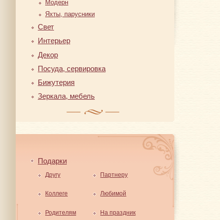
Модерн
Яхты, парусники
Свет
Интерьер
Декор
Посуда, сервировка
Бижутерия
Зеркала, мебель
Подарки
Другу
Партнеру
Коллеге
Любимой
Родителям
На праздник