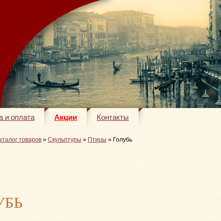
а и оплата
Акции
Контакты
аталог товаров
»
Скульптуры
»
Птицы
» Голубь
УБЬ