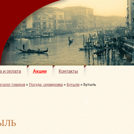
а и оплата
Акции
Контакты
аталог товаров
»
Посуда, сервировка
»
Бутыли
» Бутыль
ЫЛЬ