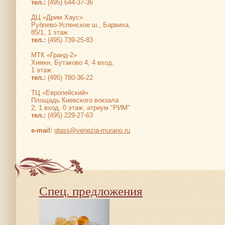
тел.:
(495) 644-37-36
ДЦ «Дрим Хаус»
Рублево-Успенское ш., Барвиха,
85/1, 1 этаж
тел.:
(495) 739-25-83
МТК «Гранд-2»
Химки, Бутаково 4, 4 вход,
1 этаж
тел.:
(495) 780-36-22
ТЦ «Европейский»
Площадь Киевского вокзала
2, 1 вход, 0 этаж, атриум "РИМ"
тел.:
(495) 229-27-63
е-mail:
glass@venezia-murano.ru
Спец. предложения