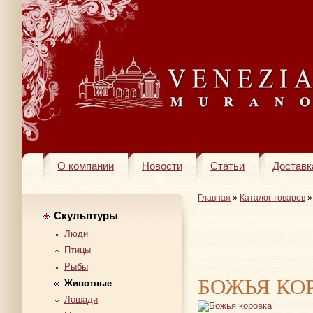
О компании
Новости
Статьи
Доставк
Главная
»
Каталог товаров
Скульптуры
Люди
Птицы
Рыбы
БОЖЬЯ КО
Животные
Лошади